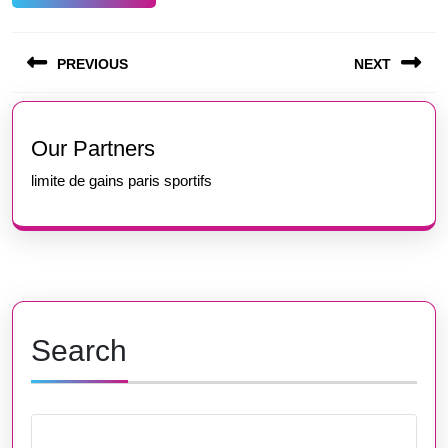
Post
PREVIOUS
NEXT
navigation
Previous
Next
post:
post:
Our Partners
limite de gains paris sportifs
Search