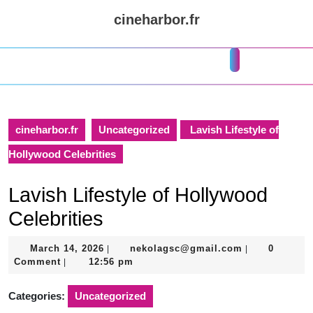
Skip
cineharbor.fr
to
content
Skip
Open
to
Button
content
cineharbor.fr
Uncategorized
Lavish Lifestyle of
Hollywood Celebrities
Lavish Lifestyle of Hollywood
Celebrities
March
nekolagsc@gm
March 14, 2026
nekolagsc@gmail.com
0
|
|
14,
Comment
12:56 pm
|
2026
Categories:
Uncategorized